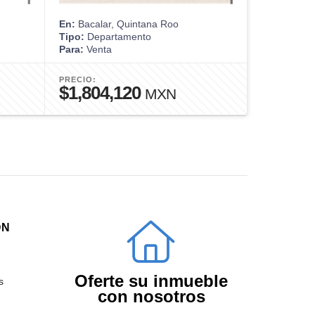
En:
Bacalar, Quintana Roo
En:
Bacalar
Tipo:
Departamento
Tipo:
Depar
Para:
Venta
Para:
Venta
PRECIO:
PRECIO:
$1,804,120
$3,414
MXN
ÓN
Oferte su inmueble
s
con nosotros