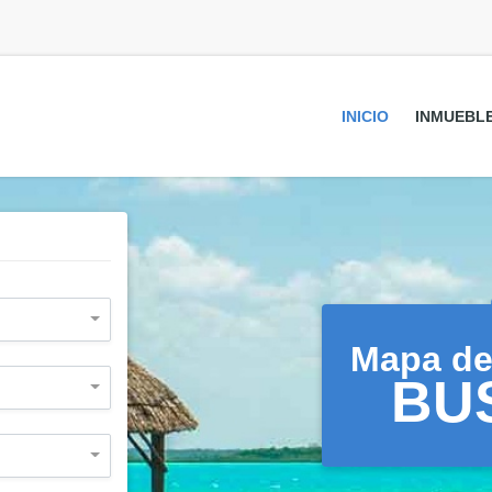
INICIO
INMUEBL
Mapa de
BU