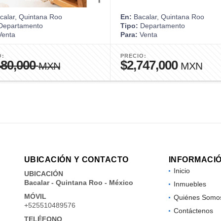
alar, Quintana Roo
En:
Bacalar, Quintana Roo
epartamento
Tipo:
Departamento
enta
Para:
Venta
O:
PRECIO:
480,000
$2,747,000
MXN
MXN
UBICACIÓN Y CONTACTO
INFORMACI
Inicio
UBICACIÓN
Bacalar - Quintana Roo - México
Inmuebles
MÓVIL
Quiénes Somo
+525510489576
Contáctenos
TELÉFONO