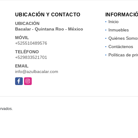
UBICACIÓN Y CONTACTO
INFORMACI
Inicio
UBICACIÓN
Bacalar - Quintana Roo - México
Inmuebles
MÓVIL
Quiénes Somo
+525510489576
Contáctenos
TELÉFONO
Políticas de pr
+529833521701
EMAIL
info@azulbacalar.com
Facebook
Instagram
ervados.