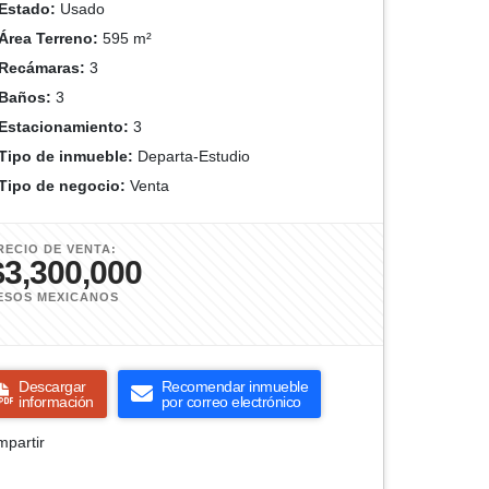
Estado:
Usado
Área Terreno:
595 m²
Recámaras:
3
Baños:
3
Estacionamiento:
3
Tipo de inmueble:
Departa-Estudio
Tipo de negocio:
Venta
RECIO DE VENTA:
$3,300,000
ESOS MEXICANOS
Descargar
Recomendar inmueble
información
por correo electrónico
partir