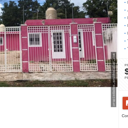
P
P
Com