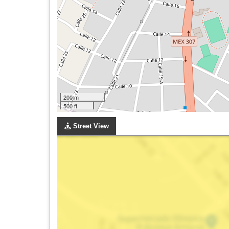
200 m
500 ft
Street View