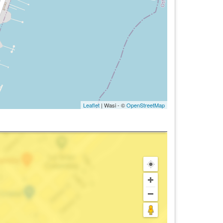
Leaflet
| Wasi - ©
OpenStreetMap