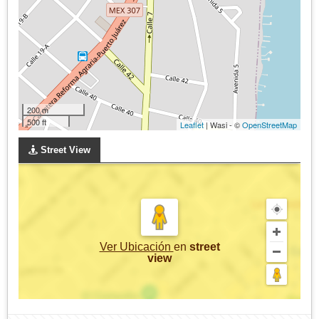
200 m
500 ft
Leaflet
| Wasi - ©
OpenStreetMap
Street View
Ver Ubicación
en
street
view